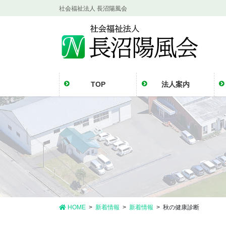
コ
ナ
社会福祉法人 長沼陽風会
ン
ビ
テ
ゲ
ン
ー
ツ
シ
に
ョ
移
ン
TOP
法人案内
動
に
移
動
HOME
新着情報
新着情報
秋の健康診断