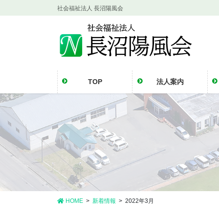
コ
ナ
社会福祉法人 長沼陽風会
ン
ビ
テ
ゲ
ン
ー
ツ
シ
に
ョ
移
ン
TOP
法人案内
動
に
移
動
HOME
新着情報
2022年3月